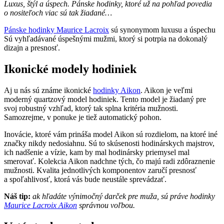
Luxus, štýl a úspech. Pánske hodinky, ktoré už na pohľad povedia
o nositeľoch viac sú tak žiadané…
Pánske hodinky Maurice Lacroix
sú synonymom luxusu a úspechu
Sú vyhľadávané úspešnými mužmi, ktorý si potrpia na dokonalý
dizajn a presnosť.
Ikonické modely hodiniek
Aj u nás sú známe ikonické
hodinky Aikon
. Aikon je veľmi
moderný quartzový model hodiniek. Tento model je žiadaný pre
svoj robustný vzhľad, ktorý tak splna kritéria mužnosti.
Samozrejme, v ponuke je tiež automatický pohon.
Inovácie, ktoré vám prináša model Aikon sú rozdielom, na ktoré iné
značky nikdy nedosiahnu. Sú to skúsenosti hodinárskych majstrov,
ich nadšenie a vízie, kam by mal hodinársky priemysel mal
smerovať. Kolekcia Aikon nadchne tých, čo majú radi zdôraznenie
mužnosti. Kvalita jednotlivých komponentov zaručí presnosť
a spoľahlivosť, ktorá vás bude neustále sprevádzať.
Náš tip:
ak hľadáte výnimočný darček pre muža, sú práve hodinky
Maurice Lacroix Aikon
správnou voľbou.