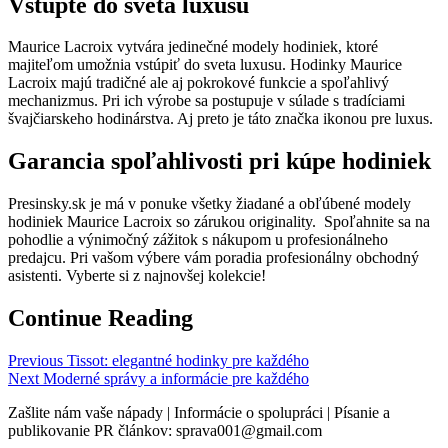
Vstúpte do sveta luxusu
Maurice Lacroix vytvára jedinečné modely hodiniek, ktoré
majiteľom umožnia vstúpiť do sveta luxusu. Hodinky Maurice
Lacroix majú tradičné ale aj pokrokové funkcie a spoľahlivý
mechanizmus. Pri ich výrobe sa postupuje v súlade s tradíciami
švajčiarskeho hodinárstva. Aj preto je táto značka ikonou pre luxus.
Garancia spoľahlivosti pri kúpe hodiniek
Presinsky.sk je má v ponuke všetky žiadané a obľúbené modely
hodiniek Maurice Lacroix so zárukou originality. Spoľahnite sa na
pohodlie a výnimočný zážitok s nákupom u profesionálneho
predajcu. Pri vašom výbere vám poradia profesionálny obchodný
asistenti. Vyberte si z najnovšej kolekcie!
Continue Reading
Previous
Tissot: elegantné hodinky pre každého
Next
Moderné správy a informácie pre každého
Zašlite nám vaše nápady | Informácie o spolupráci | Písanie a
publikovanie PR článkov: sprava001@gmail.com