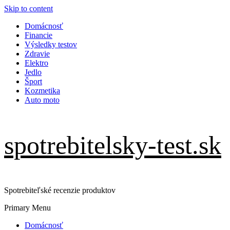
Skip to content
Domácnosť
Financie
Výsledky testov
Zdravie
Elektro
Jedlo
Šport
Kozmetika
Auto moto
spotrebitelsky-test.sk
Spotrebiteľské recenzie produktov
Primary Menu
Domácnosť