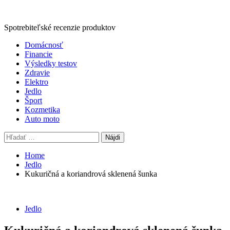
Spotrebiteľské recenzie produktov
Primary
Domácnosť
Menu
Financie
Výsledky testov
Zdravie
Elektro
Jedlo
Šport
Kozmetika
Auto moto
Hľadať:
Home
Jedlo
Kukuričná a koriandrová sklenená šunka
Jedlo