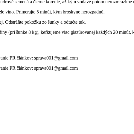
iandrové semená a čierne korenie, až kým voňavé potom nerozmrazíme n
iele víno. Primerajte 5 minút, kým broskyne nerozpadnú.
lej. Odstráňte pokožku zo šunky a odtučte tuk.
diny (pri šunke 8 kg), kefkujeme viac glazúrovanej každých 20 minút, k
ikovanie PR článkov: sprava001@gmail.com
ikovanie PR článkov: sprava001@gmail.com