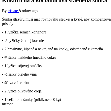
Kukuričná a koriandrová sklenená šunka
By
tristate
8 rokov ago
Šunka glazúru musí mať rovnováhu sladkej a kyslé, aby kompenzoval
prísady
• 1 lyžička semien koriandra
• ¼ lyžičky čiernej korenie
• 2 broskyne, lúpané a nakrájané na kocky, odstránené z kameňa
• ¾ šálky mäkkého hnedého cukru
• 1 lyžica sójovej omáčky
• ½ šálky bieleho vína
• šťava z 1 citróna
• 2 lyžice olivového oleja
• 1 celá noha šunky (približne 6-8 kg)
metóda