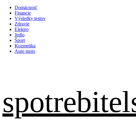
Skip
Domácnosť
to
Financie
content
Výsledky testov
Zdravie
Elektro
Jedlo
Šport
Kozmetika
Auto moto
spotrebitel