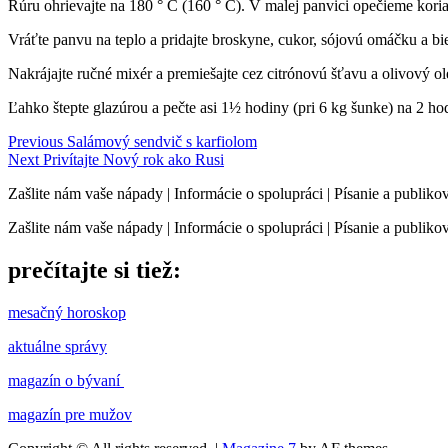
Rúru ohrievajte na 180 ° C (160 ° C). V malej panvici opečieme kor
Vráťte panvu na teplo a pridajte broskyne, cukor, sójovú omáčku a b
Nakrájajte ručné mixér a premiešajte cez citrónovú šťavu a olivový o
Ľahko štepte glazúrou a pečte asi 1½ hodiny (pri 6 kg šunke) na 2 ho
Continue
Previous
Salámový sendvič s karfiolom
Next
Privítajte Nový rok ako Rusi
Reading
Zašlite nám vaše nápady | Informácie o spolupráci | Písanie a publ
Zašlite nám vaše nápady | Informácie o spolupráci | Písanie a publ
prečítajte si tiež:
mesačný horoskop
aktuálne správy
magazín o bývaní
magazín pre mužov