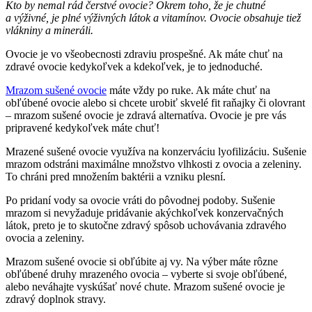
Kto by nemal rád čerstvé ovocie? Okrem toho, že je chutné
a výživné, je plné výživných látok a vitamínov. Ovocie obsahuje tiež
vlákniny a mineráli.
Ovocie je vo všeobecnosti zdraviu prospešné. Ak máte chuť na
zdravé ovocie kedykoľvek a kdekoľvek, je to jednoduché.
Mrazom sušené ovocie
máte vždy po ruke. Ak máte chuť na
obľúbené ovocie alebo si chcete urobiť skvelé fit raňajky či olovrant
– mrazom sušené ovocie je zdravá alternatíva. Ovocie je pre vás
pripravené kedykoľvek máte chuť!
Mrazené sušené ovocie využíva na konzerváciu lyofilizáciu. Sušenie
mrazom odstráni maximálne množstvo vlhkosti z ovocia a zeleniny.
To chráni pred množením baktérii a vzniku plesní.
Po pridaní vody sa ovocie vráti do pôvodnej podoby. Sušenie
mrazom si nevyžaduje pridávanie akýchkoľvek konzervačných
látok, preto je to skutočne zdravý spôsob uchovávania zdravého
ovocia a zeleniny.
Mrazom sušené ovocie si obľúbite aj vy. Na výber máte rôzne
obľúbené druhy mrazeného ovocia – vyberte si svoje obľúbené,
alebo neváhajte vyskúšať nové chute. Mrazom sušené ovocie je
zdravý doplnok stravy.