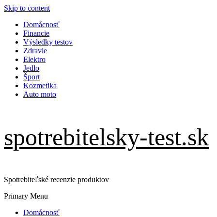
Skip to content
Domácnosť
Financie
Výsledky testov
Zdravie
Elektro
Jedlo
Šport
Kozmetika
Auto moto
spotrebitelsky-test.sk
Spotrebiteľské recenzie produktov
Primary Menu
Domácnosť