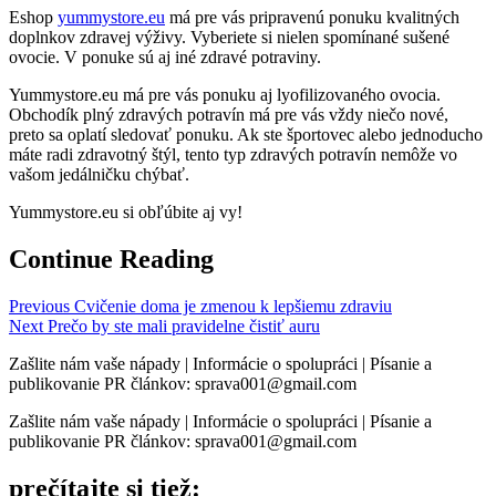
Eshop
yummystore.eu
má pre vás pripravenú ponuku kvalitných
doplnkov zdravej výživy. Vyberiete si nielen spomínané sušené
ovocie. V ponuke sú aj iné zdravé potraviny.
Yummystore.eu má pre vás ponuku aj lyofilizovaného ovocia.
Obchodík plný zdravých potravín má pre vás vždy niečo nové,
preto sa oplatí sledovať ponuku. Ak ste športovec alebo jednoducho
máte radi zdravotný štýl, tento typ zdravých potravín nemôže vo
vašom jedálničku chýbať.
Yummystore.eu si obľúbite aj vy!
Continue Reading
Previous
Cvičenie doma je zmenou k lepšiemu zdraviu
Next
Prečo by ste mali pravidelne čistiť auru
Zašlite nám vaše nápady | Informácie o spolupráci | Písanie a
publikovanie PR článkov: sprava001@gmail.com
Zašlite nám vaše nápady | Informácie o spolupráci | Písanie a
publikovanie PR článkov: sprava001@gmail.com
prečítajte si tiež: