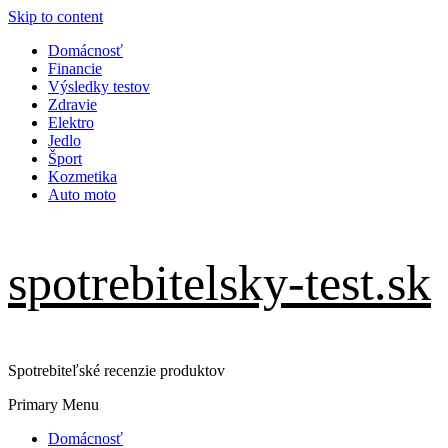
Skip to content
Domácnosť
Financie
Výsledky testov
Zdravie
Elektro
Jedlo
Šport
Kozmetika
Auto moto
spotrebitelsky-test.sk
Spotrebiteľské recenzie produktov
Primary Menu
Domácnosť