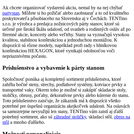
Ak chcete organizovať vydarenú akciu, nemal by na nej chýbať
partystan
. Môžete si ho požičať alebo zaobstarať a to od kvalitného
poskytovateľa pôsobiaceho na Slovensku aj v Čechách. TENTino
s.r.o. je výrobca a predajca nožnicových párty stanov, ktoré sú
určené pre širokú škálu udalostí, od svadieb a rodinných osláv až po
firemné akcie, koncerty alebo veľtrhy. Stany sa vyznačujú vysokou
kvalitou, stabilnou konštrukciou a jednoduchou montážou. K
dispozícii sú rôzne modely, napríklad profi rady s hliníkovou
konštrukciou HEXAGON, ktoré vynikajú odolnosťou voči
nepriaznivému počasiu.
Príslušenstvo a vybavenie k párty stanom
Spoločnosť ponúka aj kompletný sortiment príslušenstva, ktoré
zahŕňa bočné steny, strechy, podlahové systémy, kotviace prvky a
transportné vaky. Okrem toho je možné si zakúpiť skladacie stoly,
stoličky, obrusy, poťahy, dekoratívne prvky alebo kúrenie do stanu.
Toto príslušenstvo zaisťuje, že zákazník má k dispozícii všetko
potrebné pre úspešnú organizáciu akejkoľvek udalosti. Na oslavách
sa samozrejme nevyužijú len stany, TENTino vám zaistí aj ďalší
potrebný sortiment, ako sú
záhradné stoličky
, skladací stôl,
obrus na
stôl
a mnoho ďalšieho.
Možnosti personalizácie