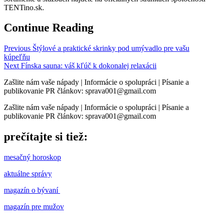
TENTino.sk.
Continue Reading
Previous
Štýlové a praktické skrinky pod umývadlo pre vašu
kúpeľňu
Next
Fínska sauna: váš kľúč k dokonalej relaxácii
Zašlite nám vaše nápady | Informácie o spolupráci | Písanie a
publikovanie PR článkov: sprava001@gmail.com
Zašlite nám vaše nápady | Informácie o spolupráci | Písanie a
publikovanie PR článkov: sprava001@gmail.com
prečítajte si tiež:
mesačný horoskop
aktuálne správy
magazín o bývaní
magazín pre mužov