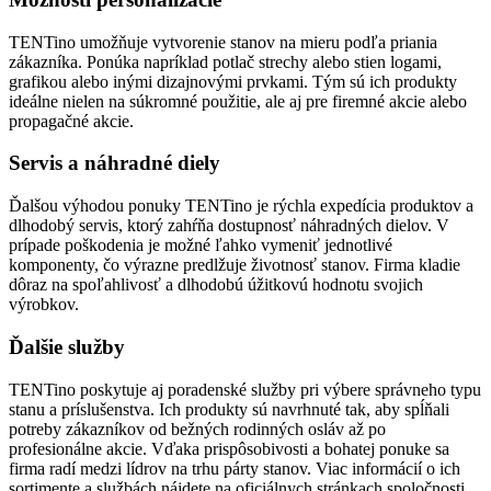
TENTino umožňuje vytvorenie stanov na mieru podľa priania
zákazníka. Ponúka napríklad potlač strechy alebo stien logami,
grafikou alebo inými dizajnovými prvkami. Tým sú ich produkty
ideálne nielen na súkromné použitie, ale aj pre firemné akcie alebo
propagačné akcie.
Servis a náhradné diely
Ďalšou výhodou ponuky TENTino je rýchla expedícia produktov a
dlhodobý servis, ktorý zahŕňa dostupnosť náhradných dielov. V
prípade poškodenia je možné ľahko vymeniť jednotlivé
komponenty, čo výrazne predlžuje životnosť stanov. Firma kladie
dôraz na spoľahlivosť a dlhodobú úžitkovú hodnotu svojich
výrobkov.
Ďalšie služby
TENTino poskytuje aj poradenské služby pri výbere správneho typu
stanu a príslušenstva. Ich produkty sú navrhnuté tak, aby spĺňali
potreby zákazníkov od bežných rodinných osláv až po
profesionálne akcie. Vďaka prispôsobivosti a bohatej ponuke sa
firma radí medzi lídrov na trhu párty stanov. Viac informácií o ich
sortimente a službách nájdete na oficiálnych stránkach spoločnosti