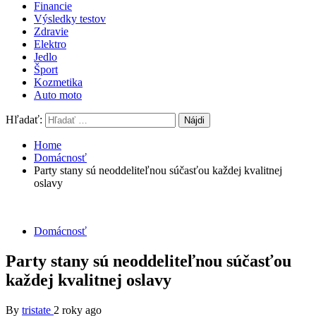
Financie
Výsledky testov
Zdravie
Elektro
Jedlo
Šport
Kozmetika
Auto moto
Hľadať:
Home
Domácnosť
Party stany sú neoddeliteľnou súčasťou každej kvalitnej
oslavy
Domácnosť
Party stany sú neoddeliteľnou súčasťou
každej kvalitnej oslavy
By
tristate
2 roky ago