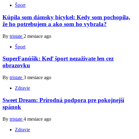
Šport
Kúpila som dámsky bicykel: Kedy som pochopila,
že ho potrebujem a ako som ho vybrala?
By
tristate
2 mesiace ago
Šport
SuperFanúšik: Keď šport nezažívate len cez
obrazovku
By
tristate
3 mesiace ago
Zdravie
Sweet Dream: Prírodná podpora pre pokojnejší
spánok
By
tristate
4 mesiace ago
Zdravie