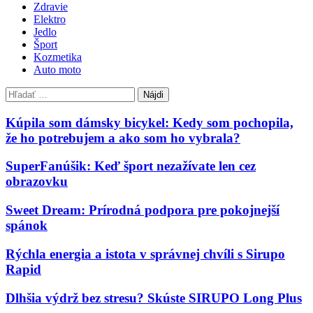
Zdravie
Elektro
Jedlo
Šport
Kozmetika
Auto moto
Hľadať:
Kúpila som dámsky bicykel: Kedy som pochopila,
že ho potrebujem a ako som ho vybrala?
SuperFanúšik: Keď šport nezažívate len cez
obrazovku
Sweet Dream: Prírodná podpora pre pokojnejší
spánok
Rýchla energia a istota v správnej chvíli s Sirupo
Rapid
Dlhšia výdrž bez stresu? Skúste SIRUPO Long Plus