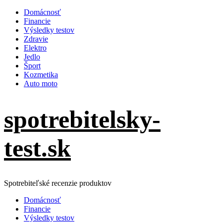
Skip
Domácnosť
to
Financie
content
Výsledky testov
Zdravie
Elektro
Jedlo
Šport
Kozmetika
Auto moto
spotrebitelsky-
test.sk
Spotrebiteľské recenzie produktov
Primary
Domácnosť
Menu
Financie
Výsledky testov