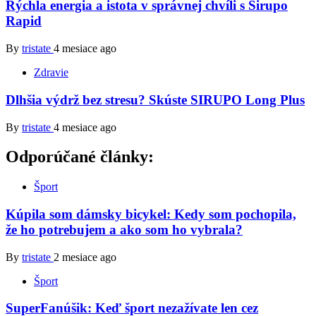
Rýchla energia a istota v správnej chvíli s Sirupo
Rapid
By
tristate
4 mesiace ago
Zdravie
Dlhšia výdrž bez stresu? Skúste SIRUPO Long Plus
By
tristate
4 mesiace ago
Odporúčané články:
Šport
Kúpila som dámsky bicykel: Kedy som pochopila,
že ho potrebujem a ako som ho vybrala?
By
tristate
2 mesiace ago
Šport
SuperFanúšik: Keď šport nezažívate len cez