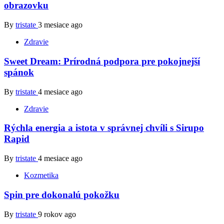
obrazovku
By
tristate
3 mesiace ago
Zdravie
Sweet Dream: Prírodná podpora pre pokojnejší
spánok
By
tristate
4 mesiace ago
Zdravie
Rýchla energia a istota v správnej chvíli s Sirupo
Rapid
By
tristate
4 mesiace ago
Kozmetika
Spin pre dokonalú pokožku
By
tristate
9 rokov ago